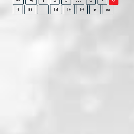
««
◄
1
2
3
. . .
6
7
9
10
. . .
14
15
16
►
»»