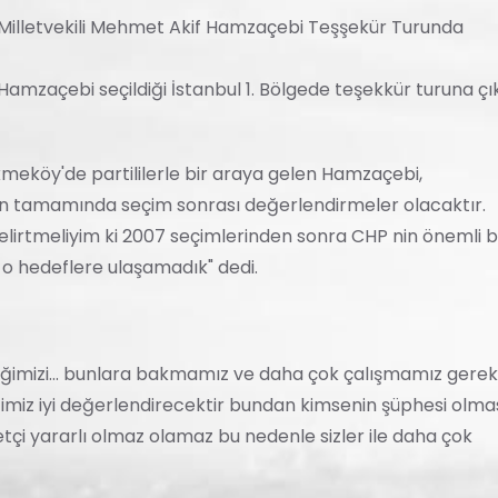
Milletvekili Mehmet Akif Hamzaçebi Teşşekür Turunda
amzaçebi seçildiği İstanbul 1. Bölgede teşekkür turuna çık
kmeköy'de partililerle bir araya gelen Hamzaçebi,
in tamamında seçim sonrası değerlendirmeler olacaktır.
lirtmeliyim ki 2007 seçimlerinden sonra CHP nin önemli b
 o hedeflere ulaşamadık" dedi.
iğimizi... bunlara bakmamız ve daha çok çalışmamız gerek
iz iyi değerlendirecektir bundan kimsenin şüphesi olması
tçi yararlı olmaz olamaz bu nedenle sizler ile daha çok