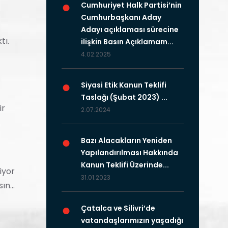
●
Cumhuriyet Halk Partisi’nin
Cumhurbaşkanı Aday
Adayı açıklaması sürecine
tı.
ilişkin Basın Açıklamam...
4.02.2025
●
Siyasi Etik Kanun Teklifi
Taslağı (Şubat 2023) ...
ir
2.07.2024
●
Bazı Alacakların Yeniden
Yapılandırılması Hakkında
Kanun Teklifi Üzerinde...
iyor
31.01.2023
n...
●
Çatalca ve Silivri’de
vatandaşlarımızın yaşadığı