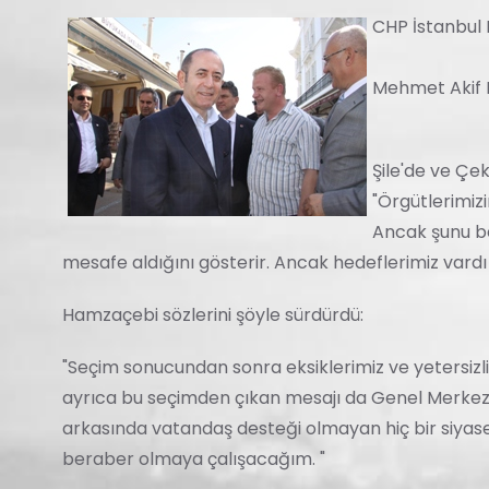
CHP İstanbul 
Mehmet Akif H
Şile'de ve Çe
"Örgütlerimiz
Ancak şunu be
mesafe aldığını gösterir. Ancak hedeflerimiz vardı
Hamzaçebi sözlerini şöyle sürdürdü:
"Seçim sonucundan sonra eksiklerimiz ve yetersizl
ayrıca bu seçimden çıkan mesajı da Genel Merkezim
arkasında vatandaş desteği olmayan hiç bir siyase
beraber olmaya çalışacağım. "