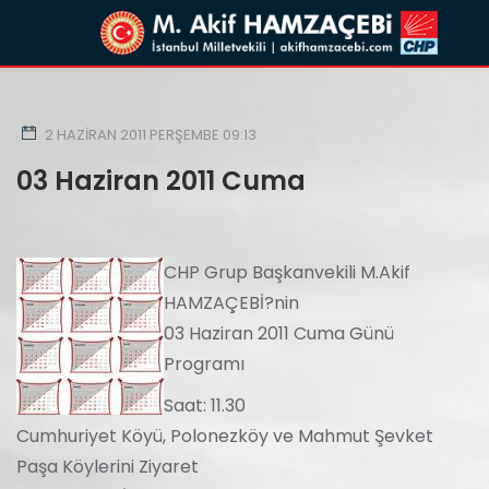
2 HAZIRAN 2011 PERŞEMBE 09:13
03 Haziran 2011 Cuma
CHP Grup Başkanvekili M.Akif
HAMZAÇEBİ?nin
03 Haziran 2011 Cuma Günü
Programı
Saat: 11.30
Cumhuriyet Köyü, Polonezköy ve Mahmut Şevket
Paşa Köylerini Ziyaret