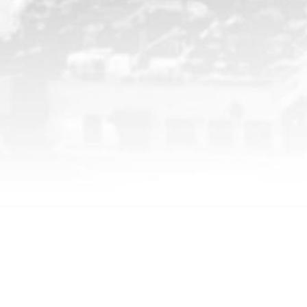
CHP İstanbul Milletvekili M.Akif HAMZAÇEBİ | Resmi