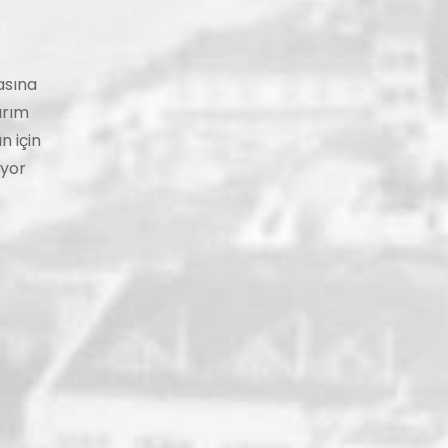
r
asına
ırım
n için
ıyor