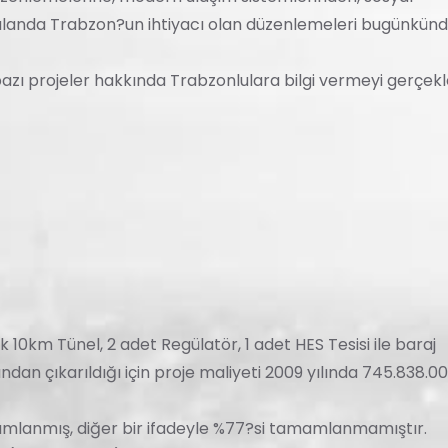
alanda Trabzon?un ihtiyacı olan düzenlemeleri bugünkün
ı projeler hakkında Trabzonlulara bilgi vermeyi gerçekl
 10km Tünel, 2 adet Regülatör, 1 adet HES Tesisi ile baraj
ndan çıkarıldığı için proje maliyeti 2009 yılında 745.838.0
lanmış, diğer bir ifadeyle %77?si tamamlanmamıştır.