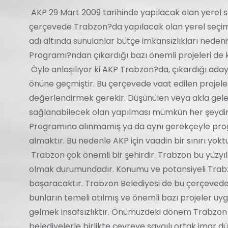
AKP 29 Mart 2009 tarihinde yapılacak olan yerel 
çerçevede Trabzon?da yapılacak olan yerel seçim 
adı altında sunulanlar bütçe imkansızlıkları neden
Programı?ndan çıkardığı bazı önemli projeleri de
Öyle anlaşılıyor ki AKP Trabzon?da, çıkardığı ad
önüne geçmiştir. Bu çerçevede vaat edilen projeler
değerlendirmek gerekir. Düşünülen veya akla gelen
sağlanabilecek olan yapılması mümkün her şeydir. 
Programına alınmamış ya da aynı gerekçeyle progr
almaktır. Bu nedenle AKP için vaadin bir sınırı yoktu
Trabzon çok önemli bir şehirdir. Trabzon bu yüzyıl
olmak durumundadır. Konumu ve potansiyeli Trab
başaracaktır. Trabzon Belediyesi de bu çerçevede 
bunların temeli atılmış ve önemli bazı projeler u
gelmek insafsızlıktır. Önümüzdeki dönem Trabzon 
belediyelerle birlikte çevreye saygılı ortak imar 