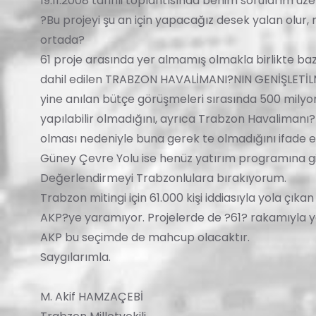
19.11.2008 tarihli toplantısında benim sorularım üze
?Bu projeyi şu an için yapacağız desek yalan olur, 
ortada?
61 proje arasında yer almamış olmakla birlikte ba
dahil edilen TRABZON HAVALİMANI?NIN GENİŞLETİLMESİ
yine anılan bütçe görüşmeleri sırasında 500 milyon
yapılabilir olmadığını, ayrıca Trabzon Havalimanı?n
olması nedeniyle buna gerek te olmadığını ifade et
Güney Çevre Yolu ise henüz yatırım programına g
Değerlendirmeyi Trabzonlulara bırakıyorum.
Trabzon mitingi için 61.000 kişi iddiasıyla yola çı
AKP?ye yaramıyor. Projelerde de ?61? rakamıyla y
AKP bu seçimde de mahcup olacaktır.
Saygılarımla.
M. Akif HAMZAÇEBİ