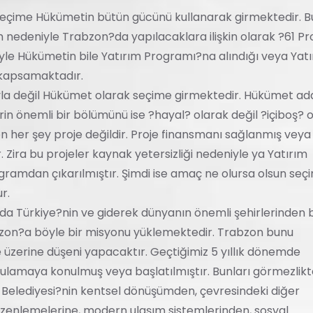
seçime Hükümetin bütün gücünü kullanarak girmektedir. B
nedeniyle Trabzon?da yapılacaklara ilişkin olarak ?61 Pr
iyle Hükümetin bile Yatırım Programı?na alındığı veya Yat
 kapsamaktadır.
ayla değil Hükümet olarak seçime girmektedir. Hükümet ad
in önemli bir bölümünü ise ?hayal? olarak değil ?içiboş? 
 her şey proje değildir. Proje finansmanı sağlanmış veya
Zira bu projeler kaynak yetersizliği nedeniyle ya Yatırım
amdan çıkarılmıştır. Şimdi ise amaç ne olursa olsun seçi
r.
da Türkiye?nin ve giderek dünyanın önemli şehirlerinden b
zon?a böyle bir misyonu yüklemektedir. Trabzon bunu
üzerine düşeni yapacaktır. Geçtiğimiz 5 yıllık dönemde
ygulamaya konulmuş veya başlatılmıştır. Bunları görmezlik
Belediyesi?nin kentsel dönüşümden, çevresindeki diğer
düzenlemelerine, modern ulaşım sistemlerinden, sosyal