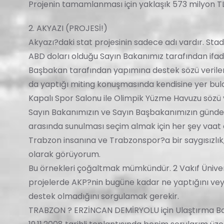
Projenin tamamlanması için yaklaşık 573 milyon TL 
2. AKYAZI (PROJESİ!)
Akyazı?daki stat projesinin sadece adı vardır. Sta
ABD doları olduğu Sayın Bakanımız tarafından ifa
Başbakan tarafından yapımına destek sözü verilen
da yaptığı miting konuşmasında kendisine yer bul
Kapalı Spor Salonu ile Olimpik Yüzme Havuzu sözü
Sayın Bakanımızın ve Sayın Başbakanımızın günde
arasında sunulması seçim almak için her şey vaat e
Trabzon insanına ve Trabzonspor?a bir saygısızlık
olarak görüyorum.
Bu örnekleri çoğaltmak mümkündür. 2 Vakıf Üniver
projelerde AKP?nin bugüne kadar ne yaptığını veya 
destek olmadığını sorgulamak gerekir.
TRABZON ? ERZİNCAN DEMİRYOLU için Ulaştırma Bak