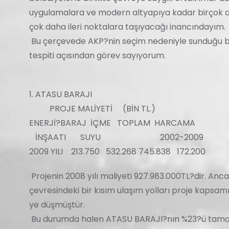
uygulamalara ve modern altyapıya kadar birçok 
çok daha ileri noktalara taşıyacağı inancındayım.
Bu çerçevede AKP?nin seçim nedeniyle sunduğu baz
tespiti açısından görev sayıyorum.
1. ATASU BARAJI
PROJE MALİYETİ (BİN TL.)
ENERJİ?BARAJ İÇME TOPLAM HARCAMA
İNŞAATI SUYU 2002-2009
2009 YILI 213.750 532.268 745.838 172.200
Projenin 2008 yılı maliyeti 927.983.000TL?dir. Ancak
çevresindeki bir kısım ulaşım yolları proje kapsamı
ye düşmüştür.
Bu durumda halen ATASU BARAJI?nın %23?ü tamam