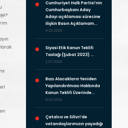
●
Cumhuriyet Halk Partisi’nin
u
Cumhurbaşkanı Aday
oje?
Adayı açıklaması sürecine
ırım
ilişkin Basın Açıklamam...
4.02.2025
ayın
●
olarak
Siyasi Etik Kanun Teklifi
Taslağı (Şubat 2023) ...
2.07.2024
mi
●
Bazı Alacakların Yeniden
Yapılandırılması Hakkında
iri
Kanun Teklifi Üzerinde...
31.01.2023
ten
●
Çatalca ve Silivri’de
vatandaşlarımızın yaşadığı