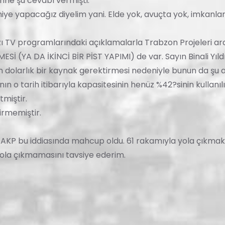
rine şu cevabı vermişti.
niye yapacağız diyelim yani. Elde yok, avuçta yok, imkanla
zı TV programlarındaki açıklamalarla Trabzon Projeleri ar
 (YA DA İKİNCİ BİR PİST YAPIMI) de var. Sayın Binali Yıld
 dolarlık bir kaynak gerektirmesi nedeniyle bunun da şu a
ın o tarih itibarıyla kapasitesinin henüz %42?sinin kullanıl
miştir.
irmemiştir.
kan AKP bu iddiasında mahcup oldu. 61 rakamıyla yola çıkmak
ola çıkmamasını tavsiye ederim.