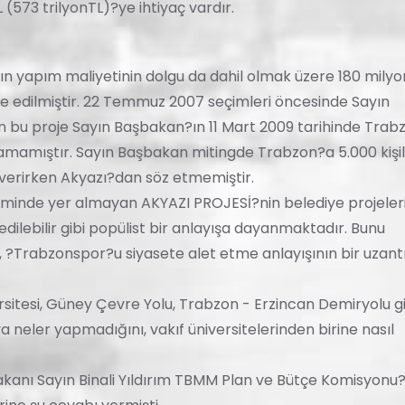
(573 trilyonTL)?ye ihtiyaç vardır.
dın yapım maliyetinin dolgu da dahil olmak üzere 180 milyo
de edilmiştir. 22 Temmuz 2007 seçimleri öncesinde Sayın
 bu proje Sayın Başbakan?ın 11 Mart 2009 tarihinde Trab
amamıştır. Sayın Başbakan mitingde Trabzon?a 5.000 kişil
 verirken Akyazı?dan söz etmemiştir.
minde yer almayan AKYAZI PROJESİ?nin belediye projeler
dilebilir gibi popülist bir anlayışa dayanmaktadır. Bunu
, ?Trabzonspor?u siyasete alet etme anlayışının bir uzantı
sitesi, Güney Çevre Yolu, Trabzon - Erzincan Demiryolu gi
neler yapmadığını, vakıf üniversitelerinden birine nasıl
anı Sayın Binali Yıldırım TBMM Plan ve Bütçe Komisyonu