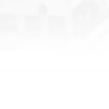
SOSYAL MEDYA
Tweets by Akif_Hamzacebi