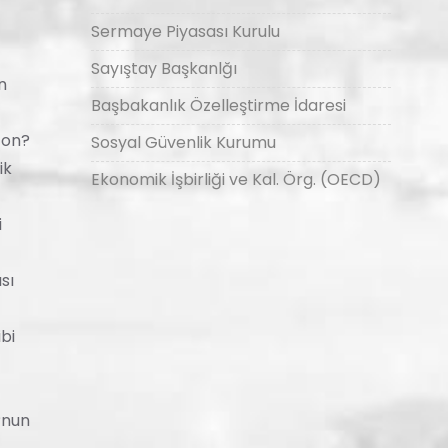
Sermaye Piyasası Kurulu
Sayıştay Başkanlğı
n
Başbakanlık Özelleştirme İdaresi
zon?
Sosyal Güvenlik Kurumu
ik
Ekonomik İşbirliği ve Kal. Örg. (OECD)
i
sı
bi
?nun