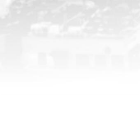
CHP İstanbul Milletvekili M.Akif HAMZAÇEBİ | Resmi