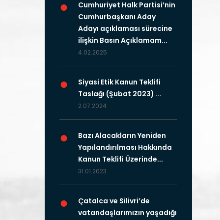
●
Cumhuriyet Halk Partisi’nin
Cumhurbaşkanı Aday
Adayı açıklaması sürecine
ilişkin Basın Açıklamam...
4.02.2025
●
Siyasi Etik Kanun Teklifi
Taslağı (Şubat 2023) ...
2.07.2024
●
Bazı Alacakların Yeniden
Yapılandırılması Hakkında
Kanun Teklifi Üzerinde...
31.01.2023
●
Çatalca ve Silivri’de
vatandaşlarımızın yaşadığı