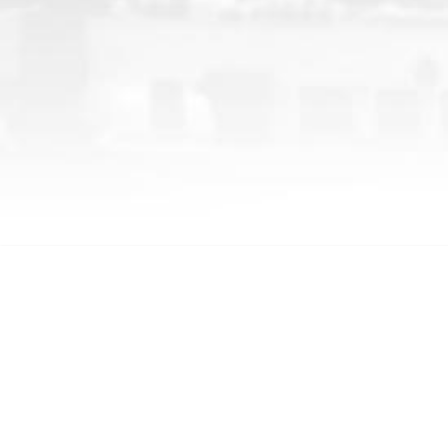
CHP İstanbul Milletvekili M.Akif HAMZAÇEBİ | Resmi
Telefon:
+90 (533) 747 61 61