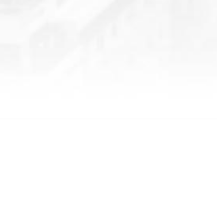
SOSYAL MEDYA
Tweets by Akif_Hamzacebi
 Web Sitesi