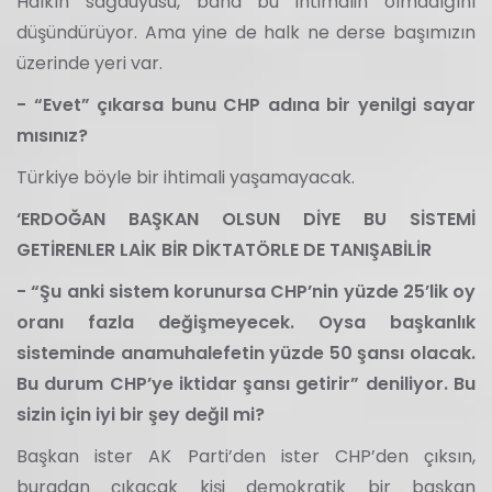
Halkın sağduyusu, bana bu ihtimalin olmadığını
düşündürüyor. Ama yine de halk ne derse başımızın
üzerinde yeri var.
- “Evet” çıkarsa bunu CHP adına bir yenilgi sayar
mısınız?
Türkiye böyle bir ihtimali yaşamayacak.
‘ERDOĞAN BAŞKAN OLSUN DİYE BU SİSTEMİ
GETİRENLER LAİK BİR DİKTATÖRLE DE TANIŞABİLİR
- “Şu anki sistem korunursa CHP’nin yüzde 25’lik oy
oranı fazla değişmeyecek. Oysa başkanlık
sisteminde anamuhalefetin yüzde 50 şansı olacak.
Bu durum CHP’ye iktidar şansı getirir” deniliyor. Bu
sizin için iyi bir şey değil mi?
Başkan ister AK Parti’den ister CHP’den çıksın,
buradan çıkacak kişi demokratik bir başkan