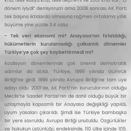
krizi, 1999 Rusya krizi, 1999 depremi ve 2001 krizi var. “O
dönem iyiydi” demiyorum ama 2008 sonrası AK Parti
tek başına iktidarda olmasına rağmen ortalama yıllık
büyüme yine yüzde 3.4 oldu!
- Tek veri ekonomi mi? Anayasa’nın fırlatıldığı,
hükümetlerin kurulamadığı çalkantılı dönemler
Türkiye’ye çok şey kaybettirmedi mi?
Koalisyon dönemlerinde çok önemli demokratik
adımlar da atıldı. Türkiye, 1995 yılında Gümrük
Birliği’ne girdi. 1999 yılında Avrupa Birliği’ne tam üye
adayı oldu. 2001’de, AK Parti’nin kurucularının olduğu
Meclis’te Saadet Partisi’nin de dahil olduğu büyük bir
uzlaşmayla kapsamlı bir Anayasa değişikliği yapıldı,
uyum yasaları çıkarıldı. Şimdi ise Türkiye bambaşka
bir yere savruldu. Avrupa Birliği unutuldu. Özgürlükler
ve hukukun üstünlüğü endeksinde, 110 ülke içinde 105.