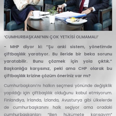
‘CUMHURBAŞKANI’NIN ÇOK YETKİSİ OLMAMALI’
- MHP diyor ki: “Şu anki sistem, yönetimde
çiftbaşlılık yaratıyor. Bu ileride bir beka sorunu
yaratabilir. Bunu çözmek için yola çıktık.”
Başkanlığa karşısınız, peki ama CHP olarak bu
çiftbaşlılık krizine çözüm öneriniz var mı?
Cumhurbaşkanı’nı halkın seçmesi yönünde değişiklik
yapıldığı için çiftbaşlılık olduğunu kabul etmiyorum.
Finlandiya, İrlanda, İzlanda, Avusturya gibi ülkelerde
de cumhurbaşkanını halk seçiyor ama oradaki
cumhurbaşkanları “Ben hükümete karışayım”