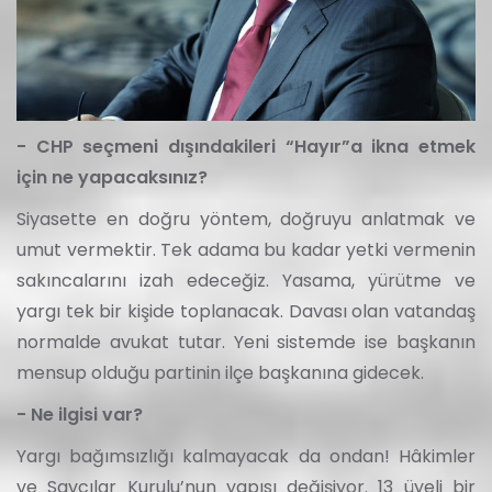
- CHP seçmeni dışındakileri “Hayır”a ikna etmek
için ne yapacaksınız?
Siyasette en doğru yöntem, doğruyu anlatmak ve
umut vermektir. Tek adama bu kadar yetki vermenin
sakıncalarını izah edeceğiz. Yasama, yürütme ve
yargı tek bir kişide toplanacak. Davası olan vatandaş
normalde avukat tutar. Yeni sistemde ise başkanın
mensup olduğu partinin ilçe başkanına gidecek.
- Ne ilgisi var?
Yargı bağımsızlığı kalmayacak da ondan! Hâkimler
ve Savcılar Kurulu’nun yapısı değişiyor. 13 üyeli bir