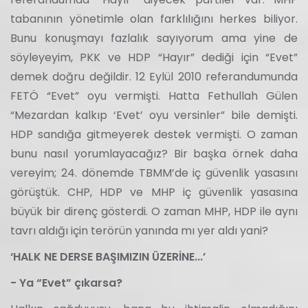
tabanının yönetimle olan farklılığını herkes biliyor.
Bunu konuşmayı fazlalık sayıyorum ama yine de
söyleyeyim, PKK ve HDP “Hayır” dediği için “Evet”
demek doğru değildir. 12 Eylül 2010 referandumunda
FETÖ “Evet” oyu vermişti. Hatta Fethullah Gülen
“Mezardan kalkıp ‘Evet’ oyu versinler” bile demişti.
HDP sandığa gitmeyerek destek vermişti. O zaman
bunu nasıl yorumlayacağız? Bir başka örnek daha
vereyim; 24. dönemde TBMM’de iç güvenlik yasasını
görüştük. CHP, HDP ve MHP iç güvenlik yasasına
büyük bir direnç gösterdi. O zaman MHP, HDP ile aynı
tavrı aldığı için terörün yanında mı yer aldı yani?
‘HALK NE DERSE BAŞIMIZIN ÜZERİNE...’
- Ya “Evet” çıkarsa?