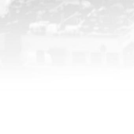
CHP İstanbul Milletvekili M.Akif HAMZAÇEBİ | Resmi