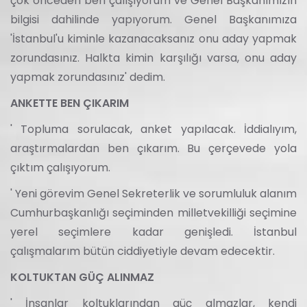
çok önceden beri çalışıyorum ve Genel Başkanımızın
bilgisi dahilinde yapıyorum. Genel Başkanımıza
'İstanbul'u kiminle kazanacaksanız onu aday yapmak
zorundasınız. Halkta kimin karşılığı varsa, onu aday
yapmak zorundasınız' dedim.
ANKETTE BEN ÇIKARIM
' Topluma sorulacak, anket yapılacak. İddialıyım,
araştırmalardan ben çıkarım. Bu çerçevede yola
çıktım çalışıyorum.
' Yeni görevim Genel Sekreterlik ve sorumluluk alanım
Cumhurbaşkanlığı seçiminden milletvekilliği seçimine
yerel seçimlere kadar genişledi. İstanbul
çalışmalarım bütün ciddiyetiyle devam edecektir.
KOLTUKTAN GÜÇ ALINMAZ
' İnsanlar koltuklarından güç almazlar, kendi