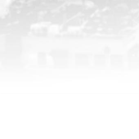
CHP İstanbul Milletvekili M.Akif HAMZAÇEBİ | Resmi