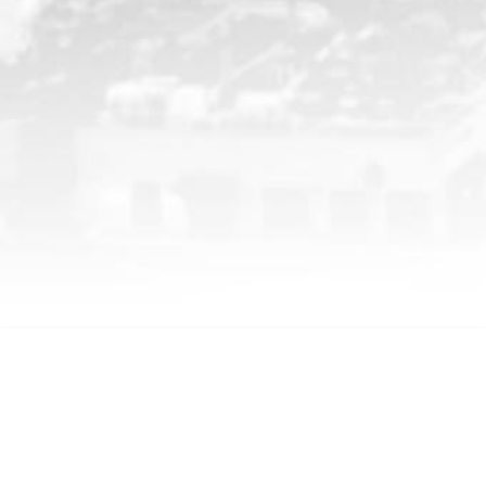
CHP İstanbul Milletvekili M.Akif HAMZAÇEBİ | Resmi