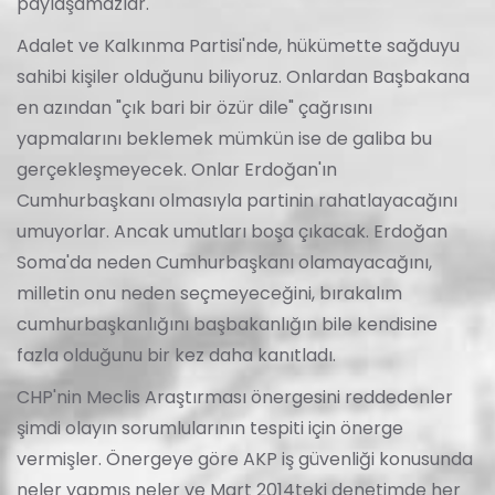
paylaşamazlar.
Adalet ve Kalkınma Partisi'nde, hükümette sağduyu
sahibi kişiler olduğunu biliyoruz. Onlardan Başbakana
en azından "çık bari bir özür dile" çağrısını
yapmalarını beklemek mümkün ise de galiba bu
gerçekleşmeyecek. Onlar Erdoğan'ın
Cumhurbaşkanı olmasıyla partinin rahatlayacağını
umuyorlar. Ancak umutları boşa çıkacak. Erdoğan
Soma'da neden Cumhurbaşkanı olamayacağını,
milletin onu neden seçmeyeceğini, bırakalım
cumhurbaşkanlığını başbakanlığın bile kendisine
fazla olduğunu bir kez daha kanıtladı.
CHP'nin Meclis Araştırması önergesini reddedenler
şimdi olayın sorumlularının tespiti için önerge
vermişler. Önergeye göre AKP iş güvenliği konusunda
neler yapmış neler ve Mart 2014teki denetimde her