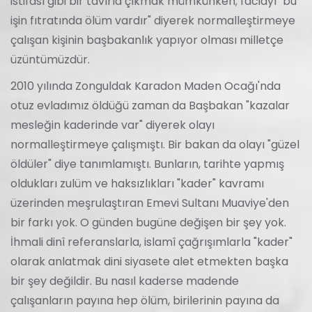
istifası gibi bir tavırla çıkmak mümkünken; faciayı "bu
işin fıtratında ölüm vardır" diyerek normalleştirmeye
çalışan kişinin başbakanlık yapıyor olması milletçe
üzüntümüzdür.
2010 yılında Zonguldak Karadon Maden Ocağı'nda
otuz evladımız öldüğü zaman da Başbakan "kazalar
mesleğin kaderinde var" diyerek olayı
normalleştirmeye çalışmıştı. Bir bakan da olayı "güzel
öldüler" diye tanımlamıştı. Bunların, tarihte yapmış
oldukları zulüm ve haksızlıkları "kader" kavramı
üzerinden meşrulaştıran Emevi Sultanı Muaviye'den
bir farkı yok. O günden bugüne değişen bir şey yok.
İhmali dinî referanslarla, islamî çağrışımlarla "kader"
olarak anlatmak dini siyasete alet etmekten başka
bir şey değildir. Bu nasıl kaderse madende
çalışanların payına hep ölüm, birilerinin payına da