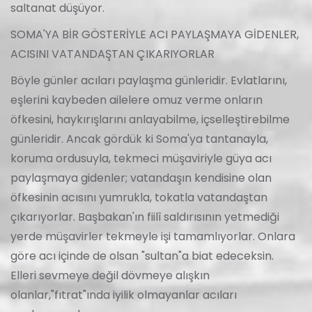
saltanat düşüyor.
SOMA'YA BİR GÖSTERİYLE ACI PAYLAŞMAYA GİDENLER,
ACISINI VATANDAŞTAN ÇIKARIYORLAR
Böyle günler acıları paylaşma günleridir. Evlatlarını,
eşlerini kaybeden ailelere omuz verme onların
öfkesini, haykırışlarını anlayabilme, içselleştirebilme
günleridir. Ancak gördük ki Soma'ya tantanayla,
koruma ordusuyla, tekmeci müşaviriyle güya acı
paylaşmaya gidenler; vatandaşın kendisine olan
öfkesinin acısını yumrukla, tokatla vatandaştan
çıkarıyorlar. Başbakan'ın fiilî saldırısının yetmediği
yerde müşavirler tekmeyle işi tamamlıyorlar. Onlara
göre acı içinde de olsan "sultan"a biat edeceksin.
Elleri sevmeye değil dövmeye alışkın
olanlar,"fıtrat"ında iyilik olmayanlar acıları