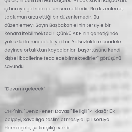
geldiğini belirten Hamzaçebi, "Ancak Sayın Başbakan,
iş buraya gelince ipe un sermektedir. Bu düzenleme,
toplumun arzu ettiği bir düzenlemedir. Bu
düzenlemeyi, Sayın Başbakan elinin tersiyle bir
kenara itebilmektedir. Çünkü AKP'nin genetiğinde
yolsuzlukla mücadele yoktur. Yolsuzlukla mücadele
deyince ortalıktan kaybolanlar, başörtüsünü kendi
kişisel ikballerine feda edebilmektedirler" görüşünü
savundu.
"Devamı gelecek"
CHP'nin, "Deniz Feneri Davası" ile ilgili 14 klasörlük
belgeyi, Savcılığa teslim etmesiyle ilgili soruya
Hamzaçebi, şu karşılığı verdi: