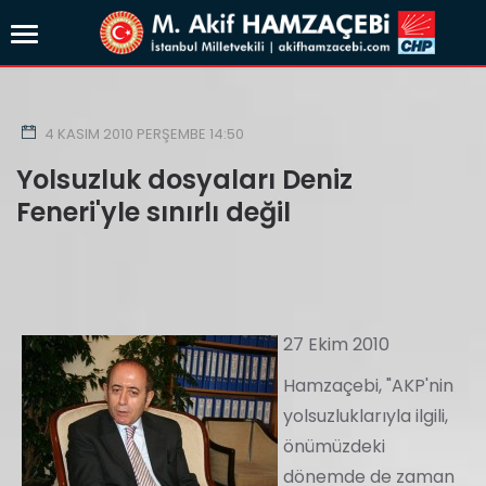
4 KASIM 2010 PERŞEMBE 14:50
Yolsuzluk dosyaları Deniz
Feneri'yle sınırlı değil
27 Ekim 2010
Hamzaçebi, "AKP'nin
yolsuzluklarıyla ilgili,
önümüzdeki
dönemde de zaman