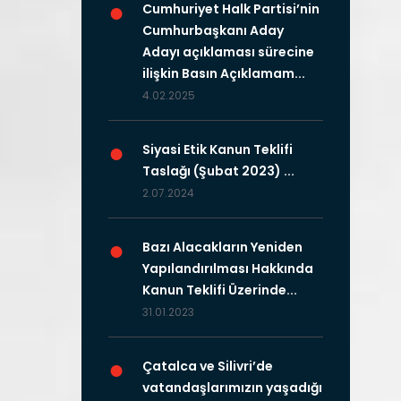
●
Cumhuriyet Halk Partisi’nin
Cumhurbaşkanı Aday
Adayı açıklaması sürecine
ilişkin Basın Açıklamam...
4.02.2025
●
Siyasi Etik Kanun Teklifi
Taslağı (Şubat 2023) ...
2.07.2024
●
Bazı Alacakların Yeniden
Yapılandırılması Hakkında
Kanun Teklifi Üzerinde...
31.01.2023
●
Çatalca ve Silivri’de
vatandaşlarımızın yaşadığı