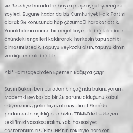
ve Belediye burada bir başka proje uygulayacağını
söyledi. Bugüne kadar da biz Cumhuriyet Halk Partisi
olarak 2B konusunda hep çözümcül hareket ettik.
Yani iktidarın önüne bir engel koymak değil, iktidarın
önündeki engelleri kaldırarak, herkesin tapu sahibi
olmasını istedik. Tapuyu Beykozlu alsın, tapuyu kimin
verdiği önemli değildir.
Akif Hamzaçebi?den Egemen Bağış?a çağrı
Sayın Bakan ben buradan bir çağrıda bulunuyorum:
Mademki Beykoz'da bir 2B sorunu olduğunu kabul
ediyorsunuz, gelin hiç uzatmayalım; 1 Ekim'de
parlamento açıldığında bizim TBMM'de bekleyen
teklifimizi yasalaştıralım. Yok, hassasiyet
gösterebilirsiniz, 'Biz CHP'nin teklifiyle hareket