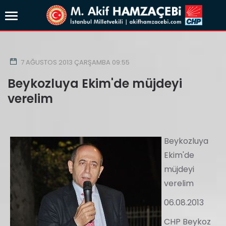
7 AĞUSTOS 2013 ÇARŞAMBA 09:55
Beykozluya Ekim'de müjdeyi
verelim
Beykozluya
Ekim'de
müjdeyi
verelim
06.08.2013
CHP Beykoz