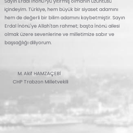
Sayın Erdal İnönü?yü yitirmiş olmanın üzüntüsü
içindeyim. Türkiye, hem büyük bir siyaset adamını
hem de değerli bir bilim adamını kaybetmiştir. Sayın
Erdal İnönü'ye Allah'tan rahmet; başta İnönü ailesi
olmak üzere sevenlerine ve milletimize sabır ve
başsağlığı diliyorum.
M. Akif HAMZAÇEBİ
CHP Trabzon Milletvekili