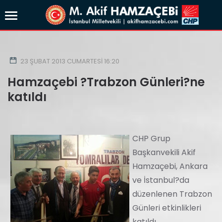
23 ŞUBAT 2013 CUMARTESI 16:20
Hamzaçebi ?Trabzon Günleri?ne
katıldı
CHP Grup
Başkanvekili Akif
Hamzaçebi, Ankara
ve İstanbul?da
düzenlenen Trabzon
Günleri etkinlikleri
katıldı.