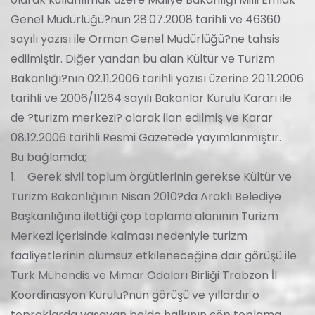
Genel Müdürlüğü?nün 28.07.2008 tarihli ve 46360
sayılı yazısı ile Orman Genel Müdürlüğü?ne tahsis
edilmiştir. Diğer yandan bu alan Kültür ve Turizm
Bakanlığı?nın 02.11.2006 tarihli yazısı üzerine 20.11.2006
tarihli ve 2006/11264 sayılı Bakanlar Kurulu Kararı ile
de ?turizm merkezi? olarak ilan edilmiş ve Karar
08.12.2006 tarihli Resmi Gazetede yayımlanmıştır.
Bu bağlamda;
1. Gerek sivil toplum örgütlerinin gerekse Kültür ve
Turizm Bakanlığının Nisan 2010?da Araklı Belediye
Başkanlığına ilettiği çöp toplama alanının Turizm
Merkezi içerisinde kalması nedeniyle turizm
faaliyetlerinin olumsuz etkileneceğine dair görüşü ile
Türk Mühendis ve Mimar Odaları Birliği Trabzon İl
Koordinasyon Kurulu?nun görüşü ve yıllardır o
topraklarda yaşayan belde halkının çöp toplama