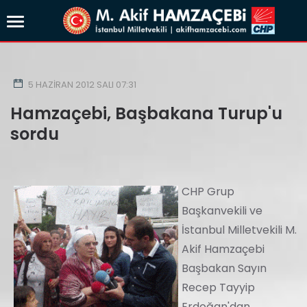
5 HAZIRAN 2012 SALI 07:31
Hamzaçebi, Başbakana Turup'u
sordu
CHP Grup
Başkanvekili ve
İstanbul Milletvekili M.
Akif Hamzaçebi
Başbakan Sayın
Recep Tayyip
Erdoğan'dan