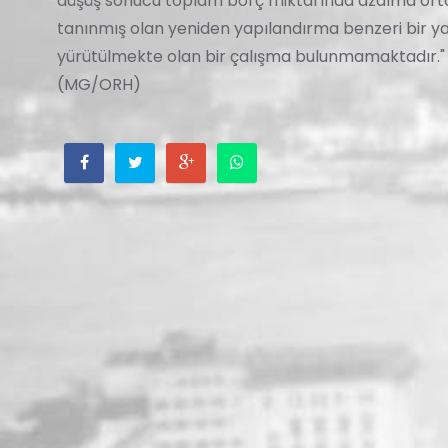
düşüş sonucu toplam borç miktarında azalma ortay
tanınmış olan yeniden yapılandırma benzeri bir 
yürütülmekte olan bir çalışma bulunmamaktadır.
(MG/ORH)