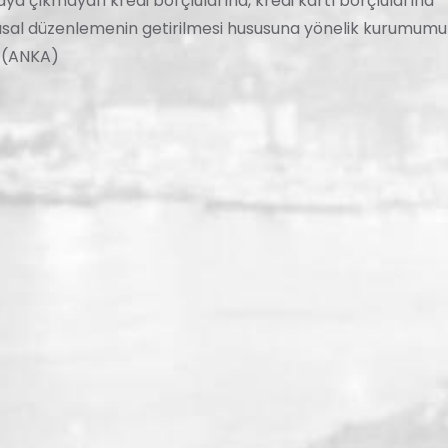
a çıkmayan kredi borçlularına, kredi kartı borçlularına
yasal düzenlemenin getirilmesi hususuna yönelik kurumum
" (ANKA)