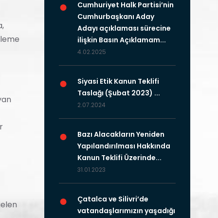
●
Cumhuriyet Halk Partisi’nin
Cumhurbaşkanı Aday
a,
Adayı açıklaması sürecine
enleme
ilişkin Basın Açıklamam...
4.02.2025
●
Siyasi Etik Kanun Teklifi
Taslağı (Şubat 2023) ...
yan
2.07.2024
r
●
Bazı Alacakların Yeniden
Yapılandırılması Hakkında
Kanun Teklifi Üzerinde...
31.01.2023
●
Çatalca ve Silivri’de
gelen
vatandaşlarımızın yaşadığı